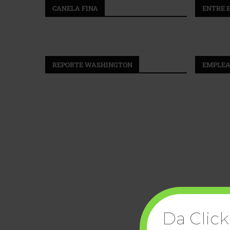
CANELA FINA
ENTRE 
REPORTE WASHINGTON
EMPLEA
Da Click