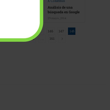
X Columnas
Análisis de una
búsqueda en Google
29 mayo, 2014
1
…
146
147
148
149
150
…
161