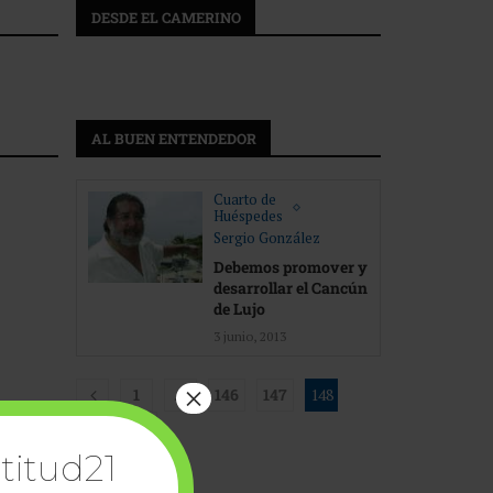
DESDE EL CAMERINO
AL BUEN ENTENDEDOR
Cuarto de
Huéspedes
Sergio González
Debemos promover y
desarrollar el Cancún
de Lujo
3 junio, 2013
×
1
…
146
147
148
149
titud21