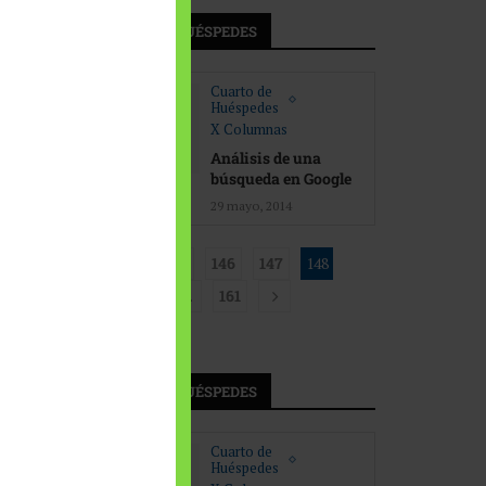
CUARTO DE HUÉSPEDES
Cuarto de
Huéspedes
X Columnas
Análisis de una
búsqueda en Google
29 mayo, 2014
1
…
146
147
148
149
150
…
161
CUARTO DE HUÉSPEDES
Cuarto de
Huéspedes