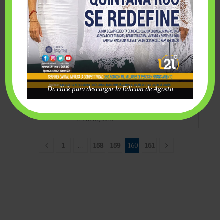
DESDE EL TINTERO
CUARTO DE HUÉSPEDES
Cuarto de Huéspedes
Sergio González
X Columnas
Da click para descargar la Edición de Agosto
Dragon Mart y las inversiones
extranjeras
31 enero, 2013
1
…
158
159
160
161