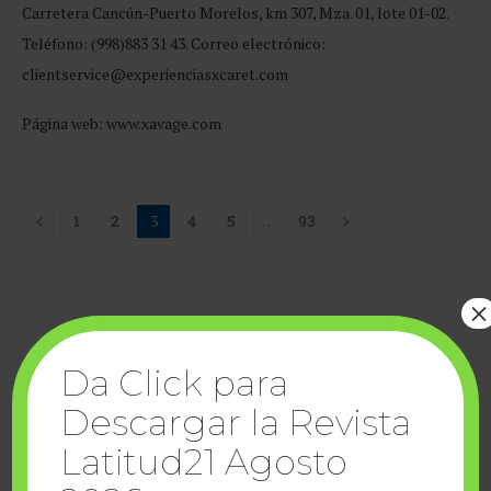
Carretera Cancún-Puerto Morelos, km 307, Mza. 01, lote 01-02.
Teléfono: (998)883 31 43. Correo electrónico:
clientservice@experienciasxcaret.com
Página web: www.xavage.com
1
2
3
4
5
…
93
×
Da Click para
Descargar la Revista
Latitud21 Agosto