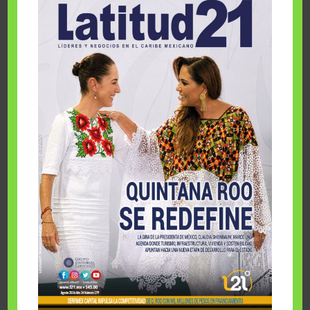
Competir sin atajos
4 agosto, 2026
Bitácora de Viaje LXX
3 agosto, 2026
EU sube la parada y Cuba cierra el
dominó
3 agosto, 2026
IA en empresas de cincuentones
3 agosto, 2026