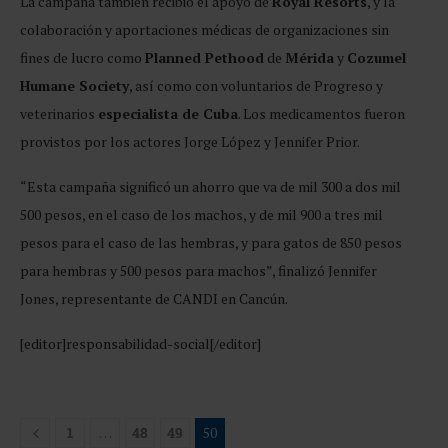
La campaña también recibió el apoyo de
Royal Resorts
, y la
colaboración y aportaciones médicas de organizaciones sin
fines de lucro como
Planned Pethood
de
Mérida
y
Cozumel
Humane Society
, así como con voluntarios de Progreso y
veterinarios
especialista de Cuba
. Los medicamentos fueron
provistos por los actores Jorge López y Jennifer Prior.
“Esta campaña significó un ahorro que va de mil 300 a dos mil
500 pesos, en el caso de los machos, y de mil 900 a tres mil
pesos para el caso de las hembras, y para gatos de 850 pesos
para hembras y 500 pesos para machos”, finalizó Jennifer
Jones, representante de CANDI en Cancún.
[editor]responsabilidad-social[/editor]
1
…
48
49
50