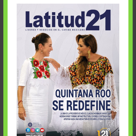
[editor]sube-y-baja[/editor]
1
…
88
89
90
91
92
93