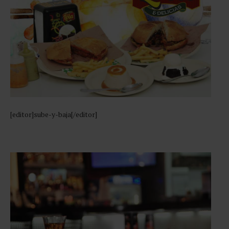
[editor]sube-y-baja[/editor]