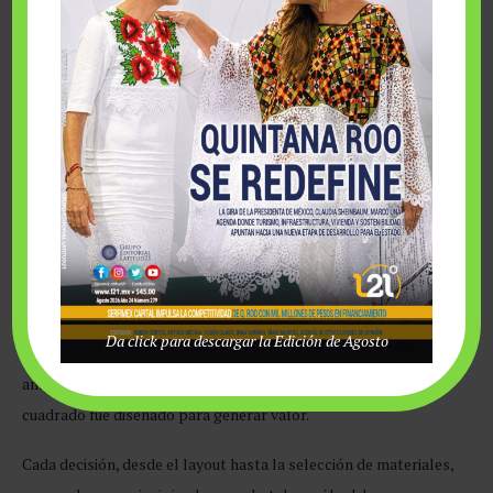
por el viajero de negocios en México, con presencia en 29
estados del país y más de 11 mil habitaciones, consolidando su
posición dentro del portafolio de Posadas.
Inversión estratégica
El nuevo concepto replantea el modelo hotelero bajo una
lógica de inversión más eficiente, operación más productiva y
retorno más sólido, sin sacrificar la experiencia que distingue a
Da click para descargar la Edición de Agosto
la compañía. La nueva visión se refleja en habitaciones más
amplias, ordenadas y contemporáneas, donde cada metro
cuadrado fue diseñado para generar valor.
Cada decisión, desde el layout hasta la selección de materiales,