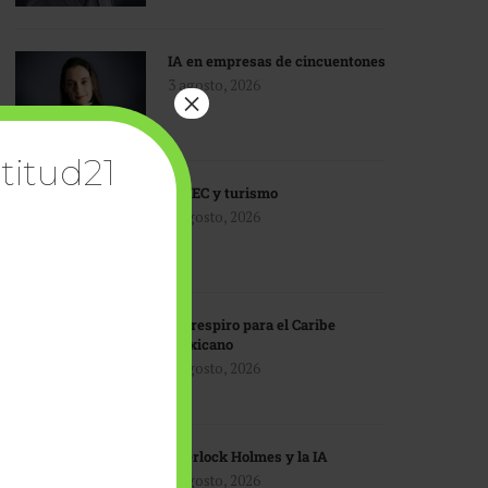
IA en empresas de cincuentones
3 agosto, 2026
×
titud21
TMEC y turismo
3 agosto, 2026
Un respiro para el Caribe
mexicano
3 agosto, 2026
Sherlock Holmes y la IA
3 agosto, 2026