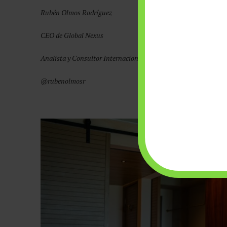
Rubén Olmos Rodríguez
CEO de Global Nexus
Analista y Consultor Internacional
@rubenolmosr