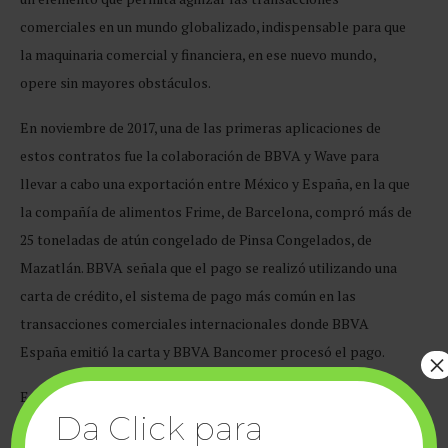
comerciales en un mundo globalizado, indispensable para que
la maquinaria comercial y financiera, en ese nuevo mundo,
opere sin mayores obstáculos.
En noviembre de 2017, una de las primeras aplicaciones de
estos contratos fue la colaboración de BBVA y Wave para
llevar a cabo una exportación entre México y España, en la que
la compañía de alimentos Frime, de Barcelona, compró más de
25 toneladas de atún congelado de Pinsa Congelados, de
Mazatlán. BBVA señala que el pago se realizó utilizando una
carta de crédito, el sistema de pago más común en las
transacciones comerciales internacionales donde BBVA
España emitió la carta y BBVA Bancomer procesó el pago.
×
Este fue el primer piloto de un contrato en
blockchain
para
Da Click para
automatizar el envío electrónico de documentos en una