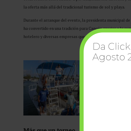
la oferta más allá del tradicional turismo de sol y playa.
Durante el arranque del evento, la presidenta municipal de
ha convertido en una tradición para Cancún gracias a la sum
hotelero y diversas empresas que mantienen vigente un even
Da Click
Agosto 
Más que un torneo