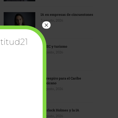
IA en empresas de cincuentones
3 agosto, 2026
×
titud21
TMEC y turismo
3 agosto, 2026
Un respiro para el Caribe
mexicano
3 agosto, 2026
Sherlock Holmes y la IA
3 agosto, 2026