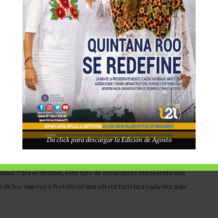
es. La pesca deportiva se ha consolidado como uno de los nichos
genera beneficios que alcanzan a múltiples sectores de la
res de combustible, alimentos, mantenimiento, logística,
las embarcaciones provenientes del extranjero representan una
enderse varios días y su gasto se distribuye en una amplia cadena
tenido que ha mostrado el segmento de turismo de pesca, impulsado
gica de Cancún para recibir competidores procedentes
Da click para descargar la Edición de Agosto
cia entre pescadores, familias y visitantes, consolidándose como
idad. Para el destino, este tipo de encuentros representa una
 de los viajeros y fortalecer una oferta turística cada vez más