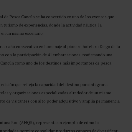
l de Pesca Cancún se ha convertido en uno de los eventos que
 turismo de experiencias, donde la actividad náutica, la
 en un mismo escenario.
rcer año consecutivo en homenaje al pionero hotelero Diego de la
oo con la participación de 41 embarcaciones, reafirmando una
de Cancún como uno de los destinos más importantes de pesca
 edición que refleja la capacidad del destino para integrar a
oteles y organizaciones especializadas alrededor de un mismo
nto de visitantes con alto poder adquisitivo y amplia permanencia
uintana Roo (ANQR), representa un ejemplo de cómo la
 autoridades permite consolidar productos capaces de diversificar