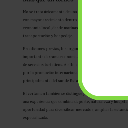
No se trata únicamente de una competencia entre pescador
con mayor crecimiento dentro del turismo especializado y 
economía local, desde marinas y astilleros hasta proveedo
transportación y hospedaje.
En ediciones previas, los organizadores han señalado que 
importante derrama económica, ya que su estancia suele ext
de servicios turísticos. A ello se suma el crecimiento sos
por la promoción internacional y por la ubicación estraté
principalmente del sur de Estados Unidos.
El certamen también se distingue por fomentar la conviven
una experiencia que combina deporte, naturaleza y hospital
oportunidad para diversificar mercados, ampliar la estancia
especializada.