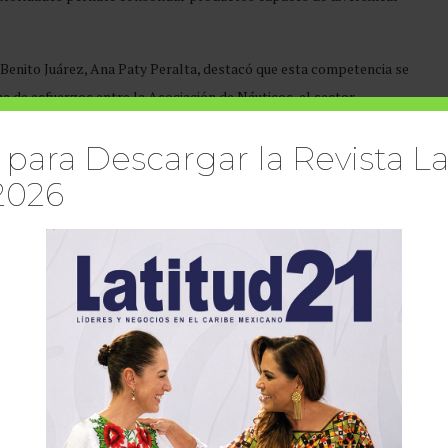
 Benito Juárez, Ana Paty Peralta, destacó que esta competencia se
a de esfuerzos entre la Asociación de Náuticos, el sector
to que proyecta al destino a nivel nacional e internacional.
 para Descargar la Revista La
2026