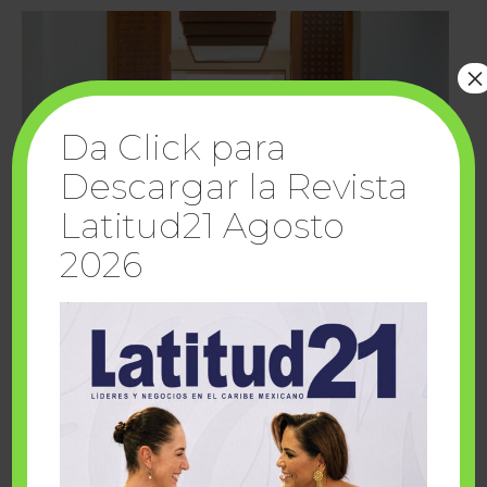
×
Da Click para
Descargar la Revista
Latitud21 Agosto
2026
Cuando la solidaridad inspira; cumplen
sueños Fairmont Mayakoba y Make-A-Wish
México
1 julio, 2026
Fairmont Mayakoba y Make-A-Wish México unieron