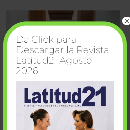
×
Da Click para
Descargar la Revista
Latitud21 Agosto
2026
Cuando la solidaridad inspira; cumplen
sueños Fairmont Mayakoba y Make-A-Wish
México
1 julio, 2026