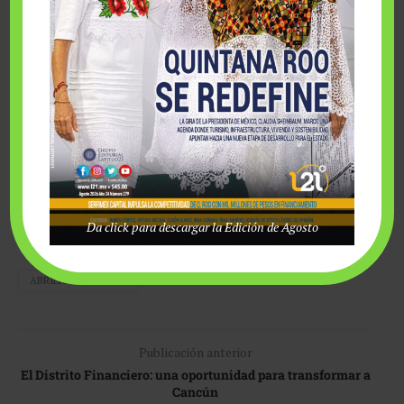
recaudados, serán destinados al 100% a talleres y materiales.
13 años
de trabajo comunitario lleva ya Abriendo Puertas.
Da click para descargar la Edición de Agosto
ABRIENDO PUERTAS
Publicación anterior
El Distrito Financiero: una oportunidad para transformar a
Cancún