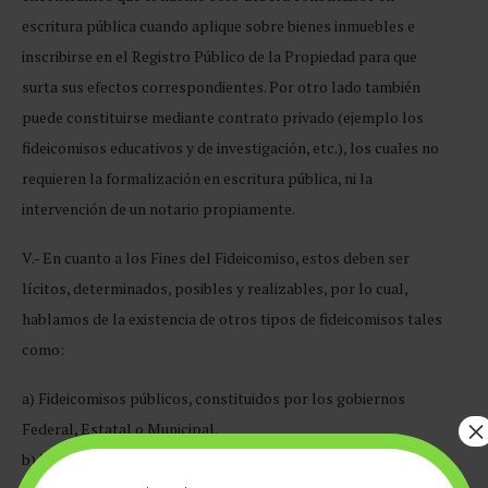
escritura pública cuando aplique sobre bienes inmuebles e
inscribirse en el Registro Público de la Propiedad para que
surta sus efectos correspondientes. Por otro lado también
puede constituirse mediante contrato privado (ejemplo los
fideicomisos educativos y de investigación, etc.), los cuales no
requieren la formalización en escritura pública, ni la
intervención de un notario propiamente.
V.- En cuanto a los Fines del Fideicomiso, estos deben ser
lícitos, determinados, posibles y realizables, por lo cual,
hablamos de la existencia de otros tipos de fideicomisos tales
como:
a) Fideicomisos públicos, constituidos por los gobiernos
×
Federal, Estatal o Municipal.
b) Fines de beneficencia, científicos o culturales.