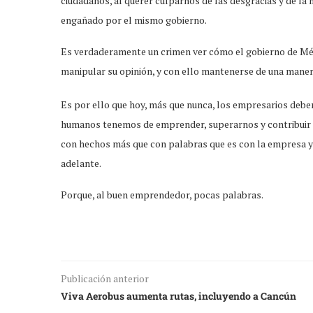
ciudadanos, al querer culparnos de las desgracias y de la 
engañado por el mismo gobierno.
Es verdaderamente un crimen ver cómo el gobierno de Méxi
manipular su opinión, y con ello mantenerse de una maner
Es por ello que hoy, más que nunca, los empresarios deb
humanos tenemos de emprender, superarnos y contribuir 
con hechos más que con palabras que es con la empresa y c
adelante.
Porque, al buen emprendedor, pocas palabras.
Publicación anterior
Viva Aerobus aumenta rutas, incluyendo a Cancún