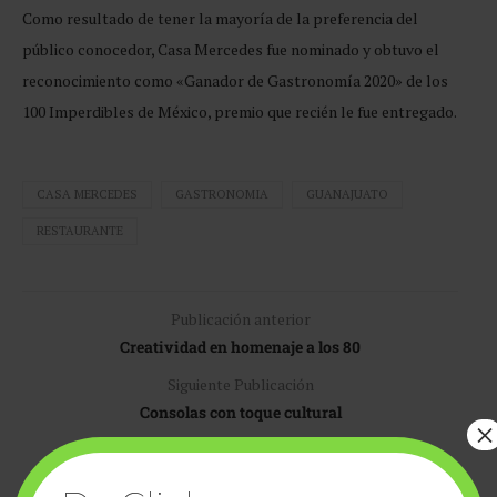
Como resultado de tener la mayoría de la preferencia del
público conocedor, Casa Mercedes fue nominado y obtuvo el
reconocimiento como «Ganador de Gastronomía 2020» de los
100 Imperdibles de México, premio que recién le fue entregado.
CASA MERCEDES
GASTRONOMIA
GUANAJUATO
RESTAURANTE
Publicación anterior
Creatividad en homenaje a los 80
Siguiente Publicación
Consolas con toque cultural
×