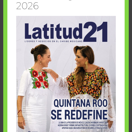
en general están compuestas por personas sin la formación
2026
profesional y la visión socioeconómica y global que les
permita valorar la realidad.
En el mundo, el 80% de la contaminación global de la
atmósfera se debe a la gran industria, productora de energía, y
al consumo energético del transporte que todos usamos.
Ambos factores se concentran en un 90% en los 15 países más
desarrollados del mundo que, hasta el día de hoy, no han
llegado a un acuerdo global y formal de revertir ese
movimiento. Es claro que afectaría – quizá en 5 o 10%-a las
economías de sus países, y los políticos en turno nunca
quieren pagar el precio correspondiente.
En el futuro, el mundo tiene dos razones para cambiar
seriamente: el amor y el terror. Creo que será el terror el que
motive los grandes cambios, pues como veremos en los