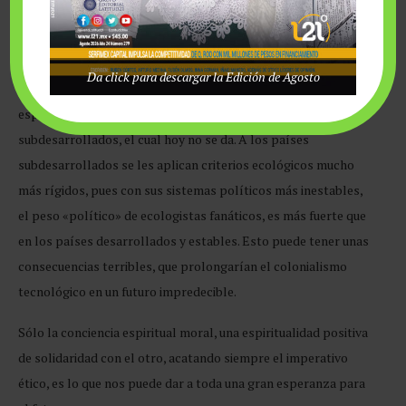
capítulos posteriores, la degradación ambiental es cada vez
más rápida y notoria, y la indiferencia tendrá que cambiar por
un mayor nivel de conciencia de la realidad. Claro está que esto
Da click para descargar la Edición de Agosto
tendrá un precio económico que afectará a todo el mundo. Yo
espero que exista un trato justo entre países desarrollados y
subdesarrollados, el cual hoy no se da. A los países
subdesarrollados se les aplican criterios ecológicos mucho
más rígidos, pues con sus sistemas políticos más inestables,
el peso «político» de ecologistas fanáticos, es más fuerte que
en los países desarrollados y estables. Esto puede tener unas
consecuencias terribles, que prolongarían el colonialismo
tecnológico en un futuro impredecible.
Sólo la conciencia espiritual moral, una espiritualidad positiva
de solidaridad con el otro, acatando siempre el imperativo
ético, es lo que nos puede dar a toda una gran esperanza para