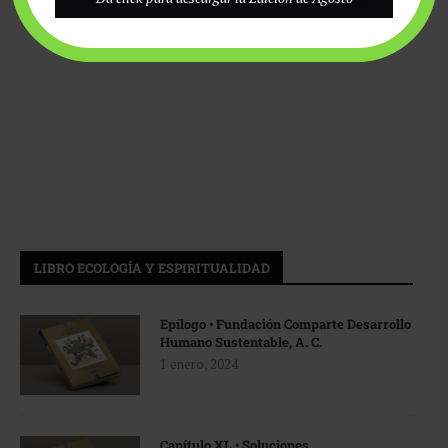
LIBRO ECOLOGÍA Y ESPIRITUALIDAD
Epílogo • Fundación Comparte Desarrollo
Humano Sustentable, A. C.
1 enero, 2024
Capítulo XL • Soluciones