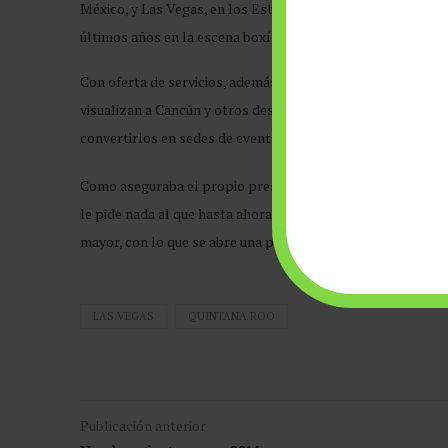
México, y Las Vegas, en los Estados Unidos, tuvieran algo 
últimos años en la escena boxística mundial dio pie a esta p
Con oferta de servicios, además de atractivos turísticos y
visualizan a Cancún y otros destinos del estado de Quinta
convertirlos en sedes de eventos y encuentros mundiales en
Como aseguraba el propio presidente del Consejo Mundial d
le pide nada al que hasta ahora domina la escena y, por el 
mayor, con lo que se abre una puerta para sumar un nuevo
LAS VEGAS
QUINTANA ROO
Publicación anterior