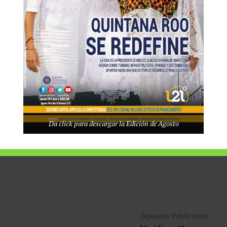
en común. Sin embargo, la incursión del Caribe mexicano en los
osibilidad.
 recreativos muy diferentes, los promotores de este deporte
na Roo como posibles contrincantes de Las Vegas para
 la especialidad.
e Boxeo (CMB), José Sulaimán (q.e.p.d), el destino mexicano no
contrario, la oferta de atractivos y bellezas naturales es mucho
 segmento del mercado turístico hasta ahora desaprovechado.
Da click para descargar la Edición de Agosto
Siguiente Publicación