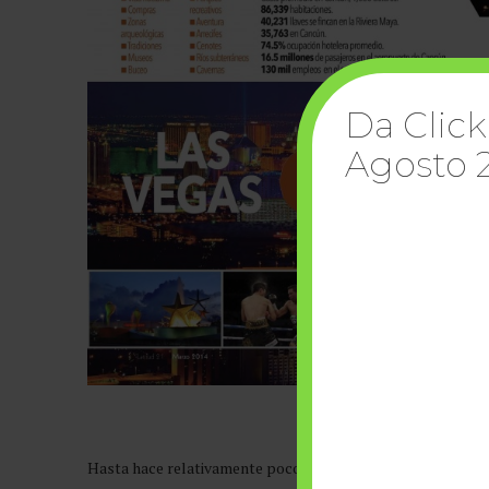
Da Click
Agosto 
Hasta hace relativamente poco tiempo era imposible pensa