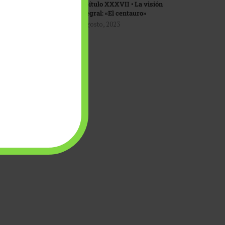
Capítulo XXXVII • La visión
integral: «El centauro»
1 agosto, 2023