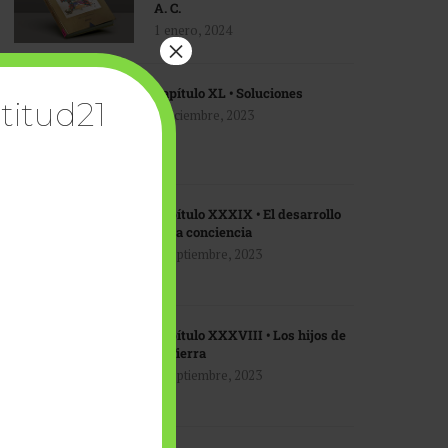
A. C.
1 enero, 2024
×
Capítulo XL • Soluciones
titud21
1 diciembre, 2023
Capítulo XXXIX • El desarrollo
de la conciencia
1 septiembre, 2023
Capítulo XXXVIII • Los hijos de
la Tierra
1 septiembre, 2023