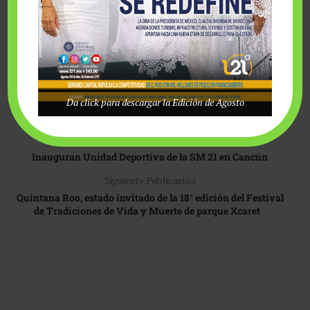
Quintana Roo, Verónica Lezama Espinosa; el subsecretario de
Educación Miguel Ángel Medina Cortázar; la comisionada
presidenta del pleno del IDAIPQROO, Magda Lozano Ocman, y
el diputado federal Alberto Batún Chulim.
Da click para descargar la Edición de Agosto
Publicación anterior
Inauguran Unidad Deportiva de la SM 21 en Cancún
Siguiente Publicación
Quintana Roo, estado invitado de la 18° edición del Festival
de Tradiciones de Vida y Muerte de parque Xcaret