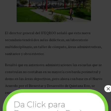
El director general del IFEQROO señaló que esta nueva
secundaria tendrá dos aulas didácticas, un laboratorio
multidisciplinario, un taller de cómputo, áreas administrativas,
sanitarios y obra exterior.
Resaltó que en anteriores administraciones las escuelas que se
construían no contaban en su mayoría con barda perimetral y
domo en las áreas deportivas, pero ahora con base en el Nuevo
Acuerdo por el Bienestar y Desarrollo de Quintana Roo, se
×
entregan los nuevos planteles con estos dos aditamentos.
Da Click para
Al respecto, la gobernadora Mara Lezama informó que a partir