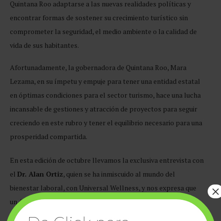
Quintana Roo adaptarse a las nuevas realidades políticas y
encontrar formas de sostener su crecimiento turístico sin
comprometer la seguridad, el medio ambiente o la calidad de
vida de sus habitantes.
Afortunadamente, la gobernadora de Quintana Roo, Mara
Lezama, en su ímpetu y empuje para tener una entidad estatal
en óptimas condiciones para el sector turismo, hace una lucha
incansable de gestiones y atracción de proyectos para seguir
creciendo en este rubro y tener el equilibrio necesario para una
prosperidad compartida.
En esta edición de octubre llevamos la exclusiva entrevista con
el
Dr. Alan Ortiz
, quien se ha inmiscuido al mundo del
×
bienestar laboral, con Universal Wellness, y nos expresa que
un éxito empresarial es tener empleados felices para
empresas exitosas.