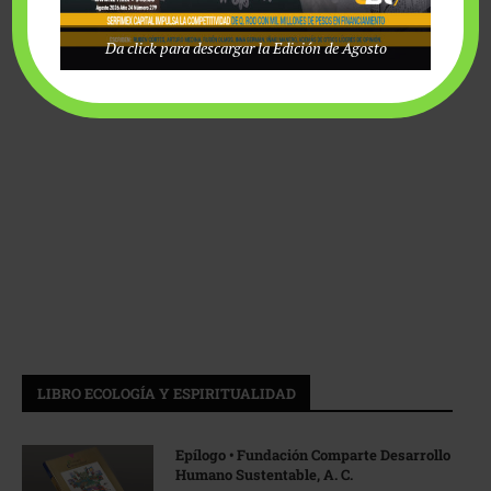
Da click para descargar la Edición de Agosto
LIBRO ECOLOGÍA Y ESPIRITUALIDAD
Epílogo • Fundación Comparte Desarrollo
Humano Sustentable, A. C.