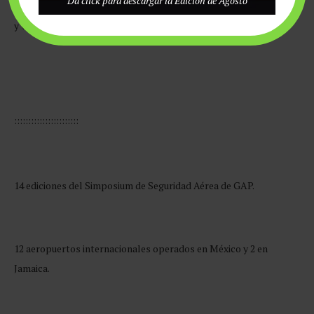
Da click para descargar la Edición de Agosto
combina eficiencia operativa, seguridad, responsabilidad social
y visión global.
:::::::::::::::::::::::
14 ediciones del Simposium de Seguridad Aérea de GAP.
12 aeropuertos internacionales operados en México y 2 en
Jamaica.