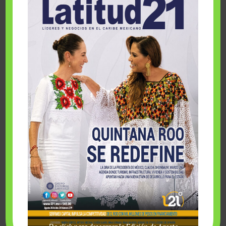
En Jamaica, GAP opera los aeropuertos de Montego Bay y
Kingston, ampliando su alcance turístico y de negocios en el
Caribe. En total, el grupo atendió en 2024 a 62.2 millones de
pasajeros, consolidándose como un operador clave en la
región.
Los aeropuertos en México que administra GAP son propiedad
del gobierno federal, pero se encuentran bajo concesión por 50
años desde 1998, como parte de la estrategia nacional para
modernizar y garantizar la seguridad de los servicios
aeroportuarios. En el caso de Jamaica, el aeropuerto de
Montego Bay fue concesionado por 30 años y Kingston por 25,
iniciando su operación en 2019.
Con esta amplia experiencia, GAP no solo gestiona
infraestructura, sino que impulsa un modelo de negocio que