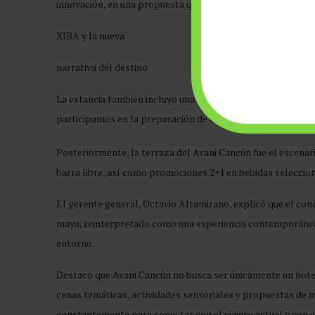
innovación, en una propuesta que refuerza el carácter creat
XIBA y la nueva
narrativa del destino
La estancia también incluyó una sesión de mixología guiada
participamos en la preparación de cocteles en un formato d
Posteriormente, la terraza del Avani Cancún fue el escenar
barra libre, así como promociones 2×1 en bebidas seleccio
El gerente general, Octavio Altamirano, explicó que el conc
maya, reinterpretado como una experiencia contemporánea
entorno.
Destacó que Avani Cancún no busca ser únicamente un hotel 
cenas temáticas, actividades sensoriales y propuestas de 
constantemente para conectar con el viajero actual y con el