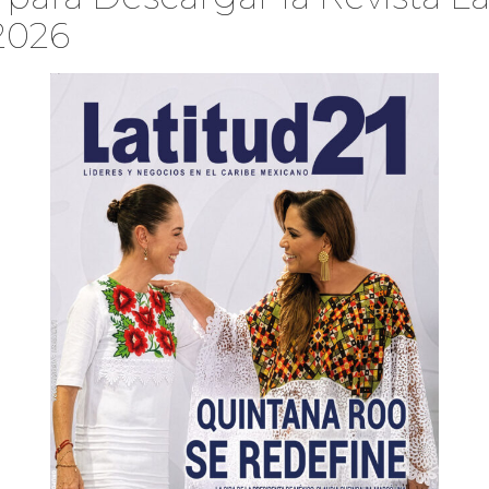
2026
le que caracteriza a la propiedad. Una bebida de bienvenida marcó el
onstante. En la habitación, un gesto de hospitalidad reforzó la
s y elementos naturales de la región, como una cortesía pensada
olio de Minor Hotels, grupo con presencia en más de 63 países, y
 clave en el corredor Cancún–Riviera Maya. Su ubicación, cercana
asos se encuentra la plaza Go Outlett, una de las más grandes de
ncuentro y permanencia.
abiola Flores en su restaurante insignia XIBA, se distingue por
ue una reinterpretación, se trata de un diálogo entre ingredientes
identidad del destino desde la cocina.
tención a través de preparaciones que combinan tradición e