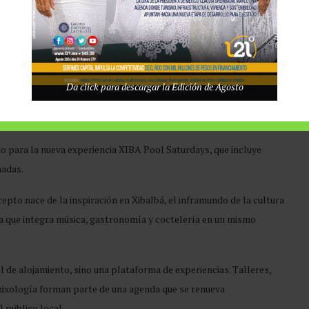
ivo del hotel.
Da click para descargar la Edición de Agosto
 por un equipo de expertos baristas, donde los invitados
inámico y relajado, reforzando el enfoque experiencial del hotel.
io para la nueva experiencia XIBA Pool Saturdays, que incluye
nadas.
epto nace de la inspiración en Xibalbá, el inframundo de la cultura
 que integra música, gastronomía y coctelería en un mismo
de alojamiento, sino una plataforma de experiencias. Talleres,
mixología forman parte de una agenda que se renueva
 público local.