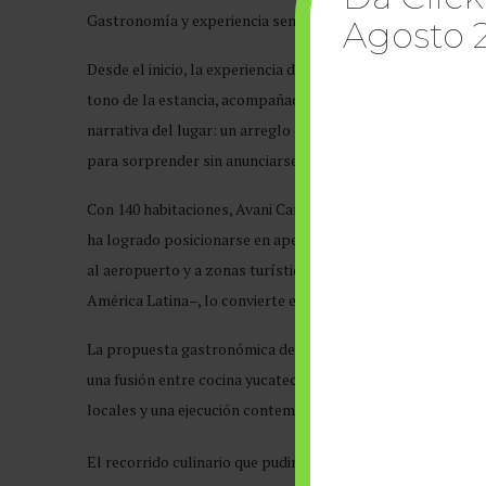
Gastronomía y
experiencia sensorial
Agosto 
Desde el inicio, la experiencia dejó ver la atención al detal
tono de la estancia, acompañada por un servicio cercano y c
narrativa del lugar: un arreglo con chocolates, vino, flore
para sorprender sin anunciarse.
Con 140 habitaciones, Avani Cancún forma parte del portaf
ha logrado posicionarse en apenas tres años como un punto
al aeropuerto y a zonas turísticas y comerciales –a unos p
América Latina–, lo convierte en un espacio de tránsito, e
La propuesta gastronómica del hotel, liderada por la chef F
una fusión entre cocina yucateca y técnicas asiáticas. Más q
locales y una ejecución contemporánea que busca elevar la 
El recorrido culinario que pudimos disfrutar mostró esa in