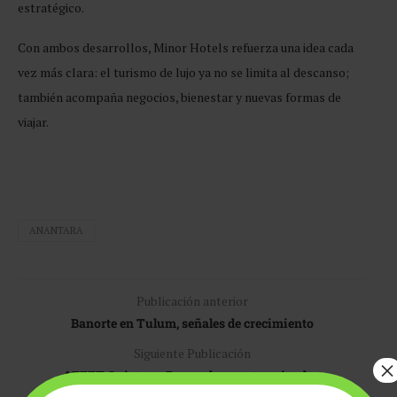
estratégico.
Con ambos desarrollos, Minor Hotels refuerza una idea cada
vez más clara: el turismo de lujo ya no se limita al descanso;
también acompaña negocios, bienestar y nuevas formas de
viajar.
ANANTARA
Publicación anterior
Banorte en Tulum, señales de crecimiento
Siguiente Publicación
×
AFEET Quintana Roo, redes que trascienden