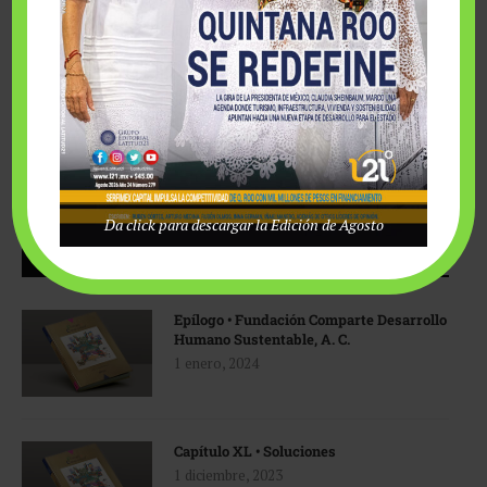
Da click para descargar la Edición de Agosto
LIBRO ECOLOGÍA Y ESPIRITUALIDAD
Epílogo • Fundación Comparte Desarrollo
Humano Sustentable, A. C.
1 enero, 2024
Capítulo XL • Soluciones
1 diciembre, 2023