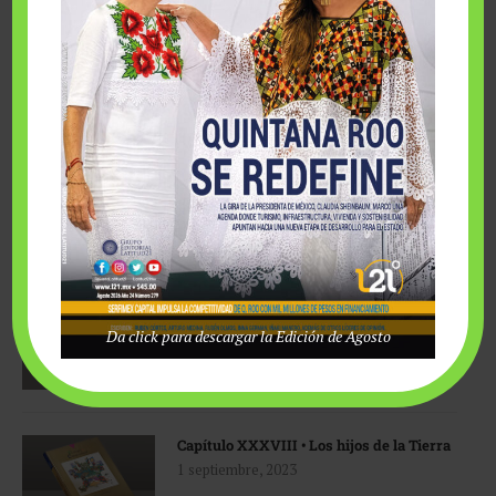
Epílogo • Fundación Comparte Desarrollo
Humano Sustentable, A. C.
1 enero, 2024
Capítulo XL • Soluciones
1 diciembre, 2023
Capítulo XXXIX • El desarrollo de la
conciencia
Da click para descargar la Edición de Agosto
1 septiembre, 2023
Capítulo XXXVIII • Los hijos de la Tierra
1 septiembre, 2023