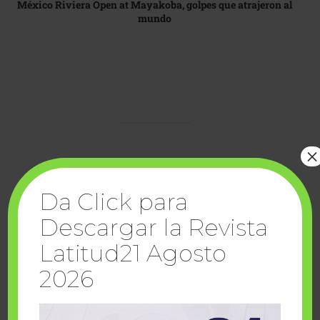
México Riviera Open at Mayakoba, golpes que atrajeron al
mundo
×
domingo, agosto 9 2026
Da Click para
Descargar la Revista
Latitud21 Agosto
2026