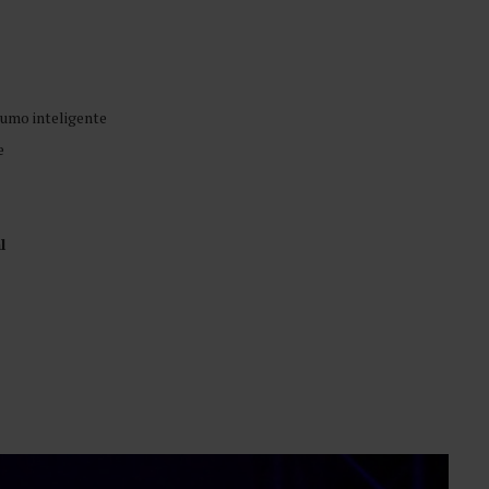
sumo inteligente
e
l