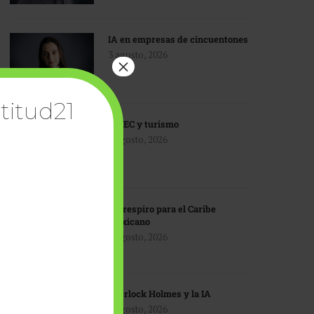
IA en empresas de cincuentones
3 agosto, 2026
×
titud21
TMEC y turismo
3 agosto, 2026
Un respiro para el Caribe
mexicano
3 agosto, 2026
Sherlock Holmes y la IA
3 agosto, 2026