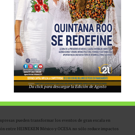
icológica y primeros auxilios emocionales, ampliando la noción
sistentes.
e de HEINEKEN México ejemplifica la aplicación práctica de estos
utilizable y opera con energía proveniente mayoritariamente de
dos de eventos anteriores que fueron intervenidos por artistas
formación de residuos industriales en artículos reutilizables y
ormativas, experiencias sensoriales y alternativas sin alcohol.
Da click para descargar la Edición de Agosto
mpresas pueden transformar los eventos de gran escala en
ación entre HEINEKEN México y OCESA no sólo reduce impactos