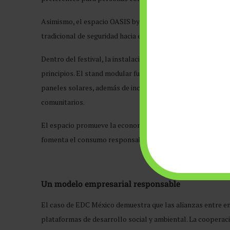
Asimismo, el espacio OASIS by Mindsurf ofrece atención ps
tradicional de seguridad hacia el bienestar integral de los a
Dentro del festival, la instalación Experiencia Sustentabl
principios. El stand modular fue construido con madera re
paneles solares, además de incorporar materiales recupera
comunitarios.
El espacio promueve la economía circular mediante la trans
fomenta el consumo responsable a través de actividades inf
Un modelo empresarial responsable
El caso de EDC México demuestra que las alianzas entre e
plataformas de desarrollo social y ambiental. La cooper