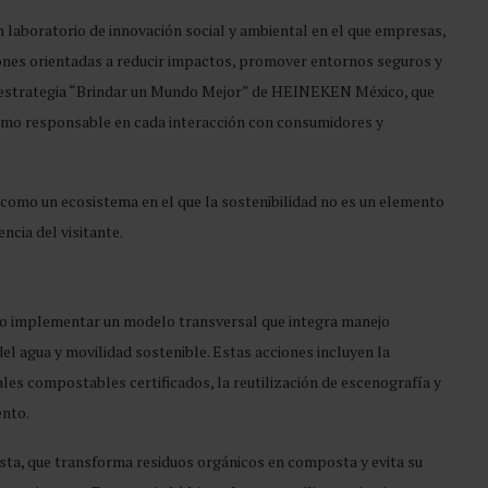
n laboratorio de innovación social y ambiental en el que empresas,
ones orientadas a reducir impactos, promover entornos seguros y
 la estrategia “Brindar un Mundo Mejor” de HEINEKEN México, que
sumo responsable en cada interacción con consumidores y
a como un ecosistema en el que la sostenibilidad no es un elemento
ncia del visitante.
o implementar un modelo transversal que integra manejo
del agua y movilidad sostenible. Estas acciones incluyen la
les compostables certificados, la reutilización de escenografía y
ento.
ta, que transforma residuos orgánicos en composta y evita su