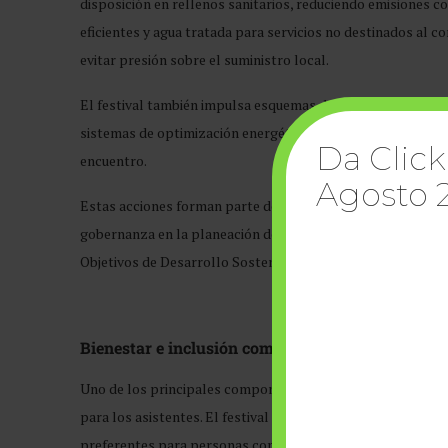
disposición en rellenos sanitarios, reduciendo emisiones co
eficientes y agua tratada para servicios no destinados al
evitar presión sobre el suministro local.
El festival también impulsa esquemas de movilidad compart
sistemas de optimización energética en generadores que re
Da Click
encuentro.
Agosto 
Estas acciones forman parte de la estrategia de sostenibili
gobernanza en la planeación de sus eventos mediante proc
Objetivos de Desarrollo Sostenible.
Bienestar e inclusión como eje social
Uno de los principales componentes de esta colaboración e
para los asistentes. El festival incorpora Puntos Violeta p
preferentes para personas con discapacidad, baños inclusi