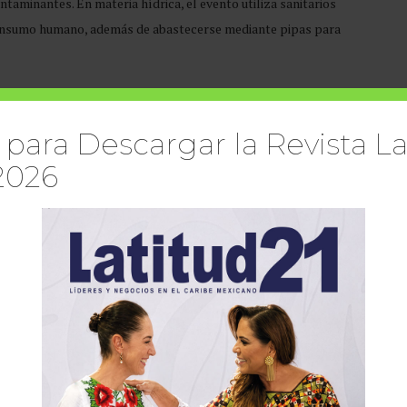
ntaminantes. En materia hídrica, el evento utiliza sanitarios
 consumo humano, además de abastecerse mediante pipas para
ida que disminuyen el uso de transporte individual, así como
ducen el consumo de combustible y la huella ambiental del
 para Descargar la Revista La
2026
dad de OCESA, que integra criterios ambientales, sociales y de
esos de medición de impacto y mejora continua alineados con los
mpresarial es la generación de espacios seguros e incluyentes
ara la prevención y atención de violencia de género, zonas
vos y áreas de hidratación y sombra.