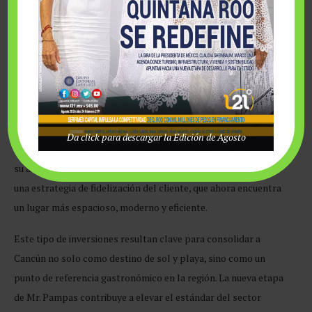
Posicionamiento
Con esta renovación, Mr. Pampas reafirma su posicionamiento
en Cancún como una marca reconocida por su propuesta
gastronómica brasileña, calidad de servicio y ambiente familiar.
Da click para descargar la Edición de Agosto
La decisión de permanecer en la misma zona —justo al lado de
su antigua sede— y crecer sobre esa base, responde también a
una estrategia de fidelización del cliente, que ahora encuentra
un lugar más espacioso, moderno y eficiente.
Este tipo de inversiones resultan clave para consolidar a
Cancún no solo como destino de sol y playa, sino como un
punto de referencia gastronómico en la región. La nueva etapa
de Mr. Pampas contribuye a elevar el estándar del sector