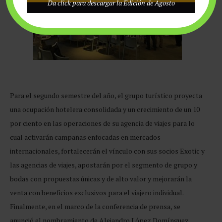
Da click para descargar la Edición de Agosto
Para el segundo semestre del año, el grupo turístico proyecta
una ocupación hotelera consolidada y un crecimiento de un 10
por ciento en las operaciones de su agencia de viajes para lo
cual activarán campañas enfocadas en mercados
internacionales, fortalecerán el vínculo con sus socios Exotic y
las agencias de viajes, apostarán por el segmento de grupo y
bodas con propuestas únicas y de alto valor y mejorarán la
venta con beneficios exclusivos para el viajero individual.
Finalmente, en el marco de la conferencia de prensa, se
anunció el nombramiento de Alejandro López Domínguez,