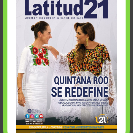
Entre algunos de los logros alcanzados en el primer semestre
del año destacó el premio recibido en Alemania por el parque
acuático Aqua Nick a manos de la Asociación Internacional de
Parques de Diversiones y Atracciones (IAAPA por sus siglas en
inglés) en la categoría de Mejor Publicidad Exterior; el
reconocimiento como Empresa Socialmente Responsable, los
Cuatro Diamantes de la AAA a su hotel El Cielo, en Valle de
Guadalupe; la insignia VERIFIED Responsible Hospitality de
Forbes otorgado a su resort Palafitos Overwater Bungalows y
el galardón entregado por AMEXME a nivel nacional a
Dolores López Lira por su destaca trayectoria de más de 50
años en la industria.