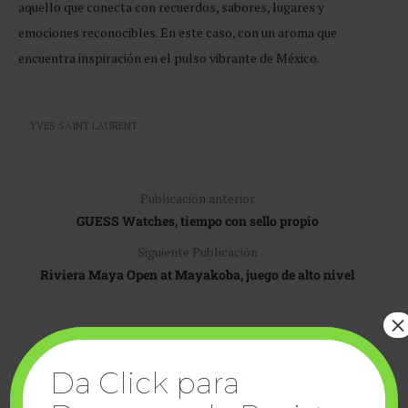
aquello que conecta con recuerdos, sabores, lugares y
emociones reconocibles. En este caso, con un aroma que
encuentra inspiración en el pulso vibrante de México.
YVES SAINT LAURENT
Publicación anterior
GUESS Watches, tiempo con sello propio
Siguiente Publicación
Riviera Maya Open at Mayakoba, juego de alto nivel
×
Da Click para