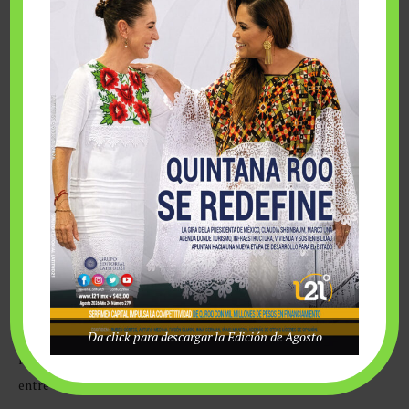
Innovación que transforma la
navegación
La evolución tecnológica también comienza a marcar
diferencias dentro del segmento.
Uno de los ejemplos es Saxdor Yachts, cuyos modelos
incorporan sistemas de baterías de litio capaces de sustituir
los tradicionales generadores eléctricos para alimentar los
servicios a bordo, reduciendo ruido, mantenimiento y consumo.
Al mismo tiempo, las nuevas generaciones de embarcaciones
integran sistemas de navegación cada vez más precisos,
distribuciones interiores más flexibles y diseños que privilegian
Da click para descargar la Edición de Agosto
los espacios sociales, una tendencia que ha ganado terreno
entre compradores mexicanos.