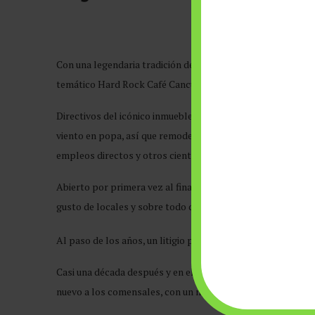
Con una legendaria tradición de varias décadas y el renomb
temático Hard Rock Café Cancún.
Directivos del icónico inmueble con una guitarra gigante al
viento en popa, así que remodelaron el lugar, con una inve
empleos directos y otros cientos indirectos.
Abierto por primera vez al final de la década de los 80, fue
gusto de locales y sobre todo de visitantes, pues ofrece un
Al paso de los años, un litigio por la marca y adeudos al pe
Casi una década después y en el aniversario 50 de la marca 
nuevo a los comensales, con un menú variado, nueva memorab