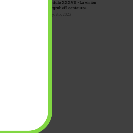
Capítulo XXXVII • La visión
integral: «El centauro»
1 agosto, 2023