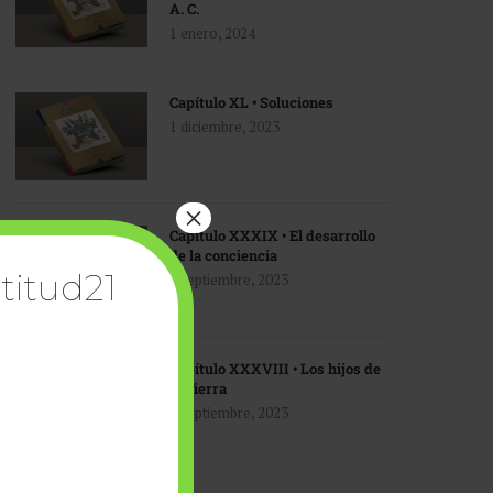
A. C.
1 enero, 2024
Capítulo XL • Soluciones
1 diciembre, 2023
×
Capítulo XXXIX • El desarrollo
de la conciencia
titud21
1 septiembre, 2023
Capítulo XXXVIII • Los hijos de
la Tierra
1 septiembre, 2023