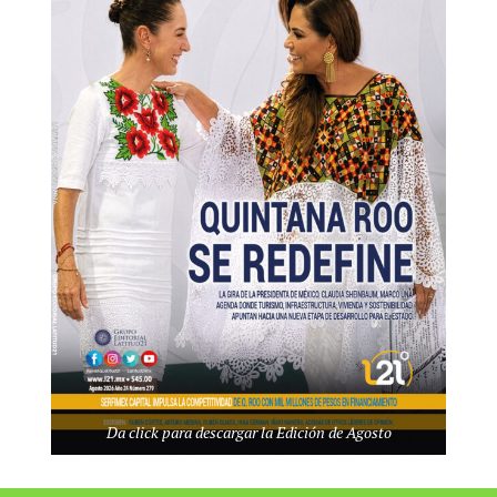
re de una marca mundial, reabrió sus puertas el restaurante
 frente, aprovecharon que la reactivación económica del destino va
rsión de 15 millones de pesos, generando alrededor de 100
 el primero en Latinoamérica, y de inmediato se convirtió en el
a vista espectacular del Caribe Mexicano.
rsonal, llevaron al cierre obligado del local por autoridades.
en nuestro país, el Hard Rock Café de la Plaza Forum, recibió de
Da click para descargar la Edición de Agosto
ilia y la música en vivo que siempre lo ha caracterizado.