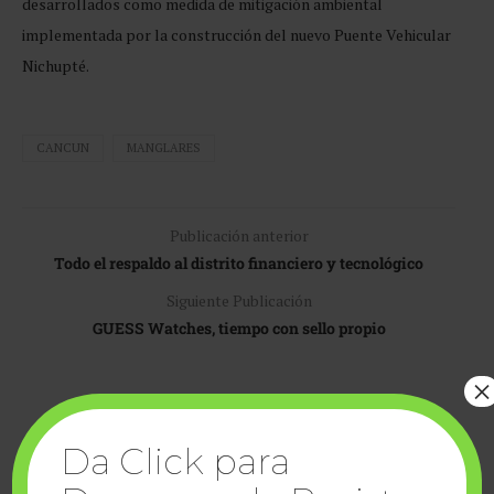
desarrollados como medida de mitigación ambiental
implementada por la construcción del nuevo Puente Vehicular
Nichupté.
CANCUN
MANGLARES
Publicación anterior
Todo el respaldo al distrito financiero y tecnológico
Siguiente Publicación
GUESS Watches, tiempo con sello propio
×
Da Click para