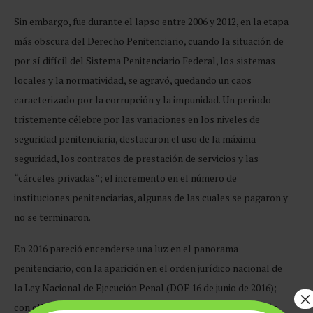
Sin embargo, fue durante el lapso entre 2006 y 2012, en la etapa
más obscura del Derecho Penitenciario, cuando la situación de
por sí difícil del Sistema Penitenciario Federal, los sistemas
locales y la normatividad, se agravó, quedando un caos
caracterizado por la corrupción y la impunidad. Un periodo
tristemente célebre por las variaciones en los niveles de
seguridad penitenciaria, destacaron el uso de la máxima
seguridad, los contratos de prestación de servicios y las
“cárceles privadas”; el incremento en el número de
instituciones penitenciarias, algunas de las cuales se pagaron y
no se terminaron.
En 2016 pareció encenderse una luz en el panorama
penitenciario, con la aparición en el orden jurídico nacional de
la Ley Nacional de Ejecución Penal (DOF 16 de junio de 2016);
×
con ella, el Congreso de la Unión cumpliría con la obligación