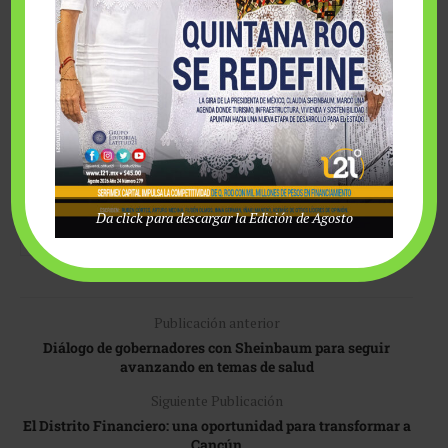
aislada.
Así, sin alcanzar la madurez suficiente, el Derecho
Penitenciario pasó a integrarse al Derecho de Ejecución Penal
sin mayor reflexión y sin la perspectiva social y de derechos
humanos que debe caracterizar la materia; mientras que su
enseñanza se restringió al “estudio” de la ley sobre la materia.
Da click para descargar la Edición de Agosto
SISTEMA PENITENCIARIO
Publicación anterior
Diálogo de gobernadores con Sheinbaum para seguir
avanzando en temas de salud
Siguiente Publicación
El Distrito Financiero: una oportunidad para transformar a
Cancún