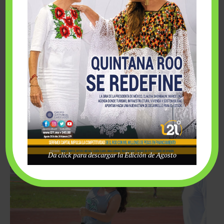
reafirmaron su calidad derrotando por 1-0 al combinado de
Guanajuato.
En tanto en las Semifinales, las cuales fueron cardíacas y se
jugó con mucha intensidad, ya que finalizó 2-2 ante Durango y
ya en la tanda de shot outs, Quintana Roo salió vencedor 2-1 y
así avanzar a la final.
Da click para descargar la Edición de Agosto