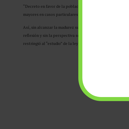
“Decreto en favor de la población privada de su libertad por
mayores en casos particulares”; una medida benéfica, pero 
Así, sin alcanzar la madurez suficiente, el Derecho Peniten
reflexión y sin la perspectiva social y de derechos humano
restringió al “estudio” de la ley sobre la materia.