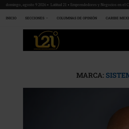
domingo, agosto 9 2026 • Latitud 21 • Emprendedores y Negocios en el 
INICIO
SECCIONES
COLUMNAS DE OPINIÓN
CARIBE MEX
MARCA:
SISTE