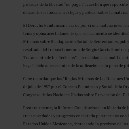
privadas de la libertad “no pagan”; cuestión que repercute
de asuntos, estudiar, investigar y publicar sobre la materia.
El Derecho Penitenciario era de por sí una materia joven e
tema y opina acertadamente que su nacimiento se identific
Mínimas sobre Readaptación Social de Sentenciados, publica
resultado del trabajo temerario de Sergio García Ramírez 
Tratamiento de los Reclusos” a la realidad nacional. Lo ante
haya habido antecedentes de la aplicación de la pena de pri
Cabe recordar que las “Reglas Mínimas de las Naciones Uni
de julio de 1957 por el Consejo Económico y Social de la Or
Congreso de las Naciones Unidas sobre Prevención del Deli
Posteriormente, la Reforma Constitucional en Materia de Ju
traer novedades y progresos en materia penitenciaria con la
Estados Unidos Mexicanos, destacando la previsión de los m