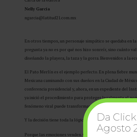
Nelly García
ngarcia@latitud21.com.mx
En otros tiempos, un personaje simpático se quedaba en la 
pregunta ya no es por qué nos hizo sonreír, sino cuánto val
diseñando la playera, la taza y la gorra. Bienvenidos a la ec
El Pato Merlín es el ejemplo perfecto. En plena fiebre mund
Mexicana caminando con sus dueños en la Ciudad de México a
conferencia presidencial y, ahora, en un expediente del Ins
ya inició el procedimiento para proteger legalmente el no
fenómeno viral puede transformarse, en cuestión de días, 
Da Click
Y la decisión tiene toda la lógica del mundo.
Agosto 
Porque las emociones venden. Cuando un personaje logra ins