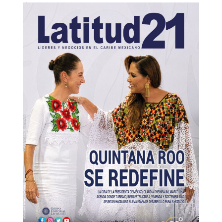
al. Ahí entra el IMPI, cuya función es proteger legalmente los
dos por la ley.
valor económico que una historia llegó a construir.
ñías invierten millones intentando crear una marca memorable,
ante auténtico para generar un fenómeno nacional. Pero ese
la velocidad del algoritmo; la protección legal, en cambio, requiere
rámite para convertirse en una decisión de negocios.
mbién suele surgir un debate incómodo.
éxito del Pato Merlín podría provocar una moda poco
mente porque “se ve bonito” o porque quieren tener su propio
con los huskies después de “Game of Thrones” y con especies
a y después terminaron en centros de rescate.
ira.