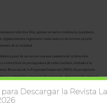
memoria colectiva. Hoy, apenas se vuelve tendencia, la primera
e; alguien intenta registrarlo como marca y un tercero ya está
onomía de la viralidad.
ialista pasó de ser un ave con una camiseta de la Selección
 convertirse en protagonista de redes sociales, invitado a la
tituto Mexicano de la Propiedad Industrial (IMPI). Su propietaria
mbre y la identidad comercial del personaje, demostrando cómo un
en un activo económico.
 para Descargar la Revista La
2026
talarse en el imaginario colectivo deja de ser un simple