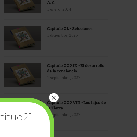
A. C.
1 enero, 2024
Capítulo XL • Soluciones
1 diciembre, 2023
Capítulo XXXIX • El desarrollo
de la conciencia
1 septiembre, 2023
×
Capítulo XXXVIII • Los hijos de
la Tierra
titud21
1 septiembre, 2023