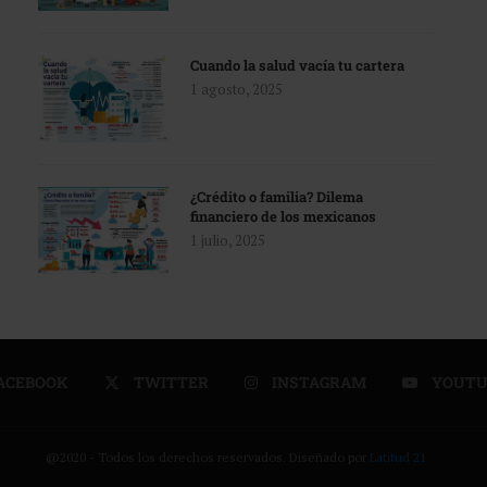
Cuando la salud vacía tu cartera
1 agosto, 2025
¿Crédito o familia? Dilema
financiero de los mexicanos
1 julio, 2025
ACEBOOK
TWITTER
INSTAGRAM
YOUTU
@2020 - Todos los derechos reservados. Diseñado por
Latitud 21