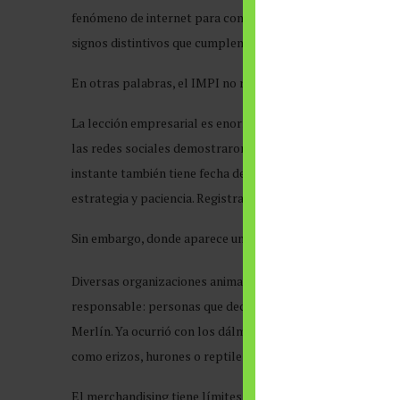
fenómeno de internet para convertirse en un activo comerci
signos distintivos que cumplen con los requisitos estableci
En otras palabras, el IMPI no registra un pato. Registra el 
La lección empresarial es enorme. Mientras muchas compa
las redes sociales demostraron que, a veces, basta un inst
instante también tiene fecha de caducidad. Lo viral corre a 
estrategia y paciencia. Registrar una marca deja de ser un t
Sin embargo, donde aparece una oportunidad económica ta
Diversas organizaciones animalistas han advertido que el 
responsable: personas que decidan comprar un pato simple
Merlín. Ya ocurrió con los dálmatas tras “101 Dálmatas”, 
como erizos, hurones o reptiles que un día fueron tendenci
El merchandising tiene límites cuando el protagonista resp