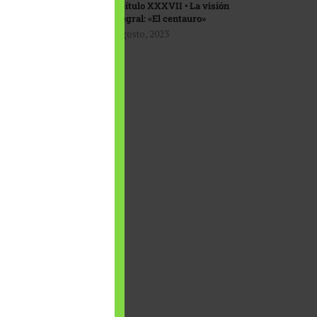
Capítulo XXXVII • La visión
integral: «El centauro»
1 agosto, 2023