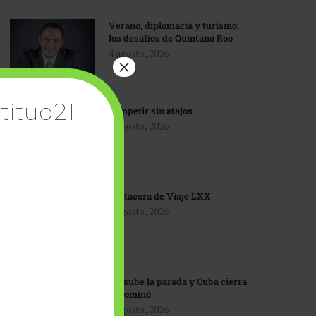
Verano, diplomacia y turismo:
los desafíos de Quintana Roo
4 agosto, 2026
×
titud21
Competir sin atajos
4 agosto, 2026
Bitácora de Viaje LXX
3 agosto, 2026
EU sube la parada y Cuba cierra
el dominó
3 agosto, 2026