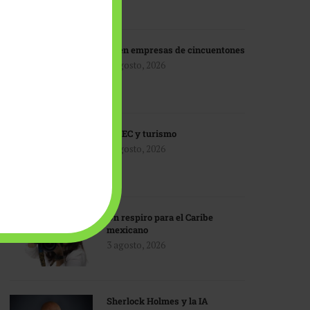
IA en empresas de cincuentones
3 agosto, 2026
TMEC y turismo
3 agosto, 2026
Un respiro para el Caribe
mexicano
3 agosto, 2026
Sherlock Holmes y la IA