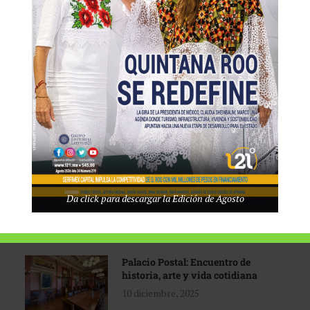
Tecnológico de Monterrey
3 agosto, 2026
Promoción turística con visión
1 abril, 2026
Industria global en
Da click para descargar la Edición de Agosto
reconfiguración
31 marzo, 2026
Palacio Postal: Encuentro de
historia, arte y vida cotidiana
10 diciembre, 2025