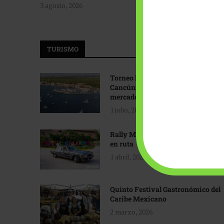
3 agosto, 2026
TURISMO
Torneo Internacional de Pesca
Cancún: Navegando hacia nuevos
mercados
1 julio, 2026
Rally Maya: Herencia automotriz
en ruta
1 abril, 2026
Quinto Festival Gastronómico del
Caribe Mexicano
2 marzo, 2026