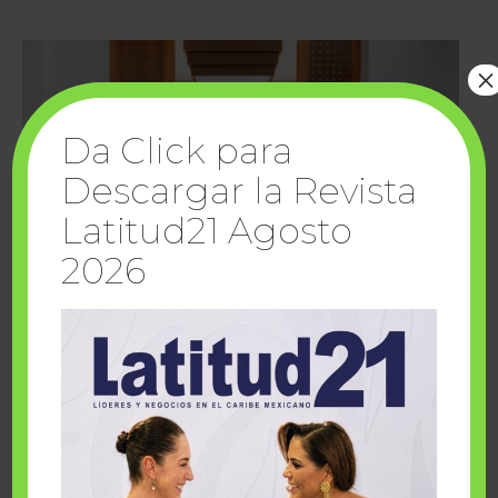
×
Da Click para
Descargar la Revista
Latitud21 Agosto
2026
Cuando la solidaridad inspira; cumplen
sueños Fairmont Mayakoba y Make-A-Wish
México
1 julio, 2026