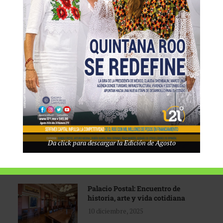
Tecnológico de Monterrey
3 agosto, 2026
Promoción turística con visión
1 abril, 2026
Industria global en
Da click para descargar la Edición de Agosto
reconfiguración
31 marzo, 2026
Palacio Postal: Encuentro de
historia, arte y vida cotidiana
10 diciembre, 2025