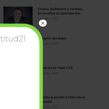
Verano, diplomacia y turismo:
los desafíos de Quintana Roo
4 agosto, 2026
×
titud21
Competir sin atajos
4 agosto, 2026
Bitácora de Viaje LXX
3 agosto, 2026
EU sube la parada y Cuba cierra
el dominó
3 agosto, 2026