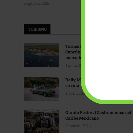
3 agosto, 2026
TURISMO
Torneo Internacional de Pesca
Cancún: Navegando hacia nuevos
mercados
1 julio, 2026
Rally Maya: Herencia automotriz
en ruta
1 abril, 2026
Quinto Festival Gastronómico del
Caribe Mexicano
2 marzo, 2026