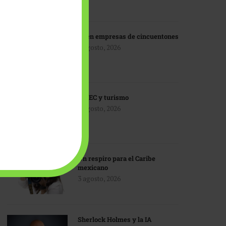
IA en empresas de cincuentones
3 agosto, 2026
TMEC y turismo
3 agosto, 2026
Un respiro para el Caribe
mexicano
3 agosto, 2026
Sherlock Holmes y la IA