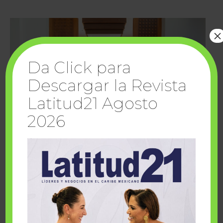
×
Da Click para
Descargar la Revista
Latitud21 Agosto
2026
Cuando la solidaridad inspira; cumplen
sueños Fairmont Mayakoba y Make-A-Wish
México
1 julio, 2026