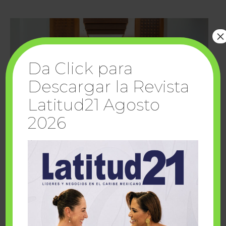
×
Da Click para
Descargar la Revista
Latitud21 Agosto
2026
Cuando la solidaridad inspira; cumplen
sueños Fairmont Mayakoba y Make-A-Wish
México
1 julio, 2026