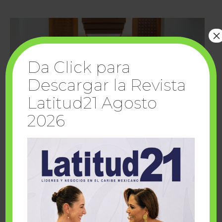
×
Da Click para
Descargar la Revista
Latitud21 Agosto
2026
Cuando la solidaridad inspira; cumplen
sueños Fairmont Mayakoba y Make-A-Wish
México
1 julio, 2026