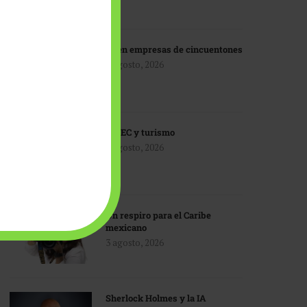
IA en empresas de cincuentones
3 agosto, 2026
TMEC y turismo
3 agosto, 2026
Un respiro para el Caribe
mexicano
3 agosto, 2026
Sherlock Holmes y la IA