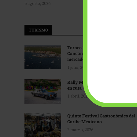
3 agosto, 2026
TURISMO
Torneo Internacional de Pesca
Cancún: Navegando hacia nuevos
mercados
1 julio, 2026
Rally Maya: Herencia automotriz
en ruta
1 abril, 2026
Quinto Festival Gastronómico del
Caribe Mexicano
2 marzo, 2026