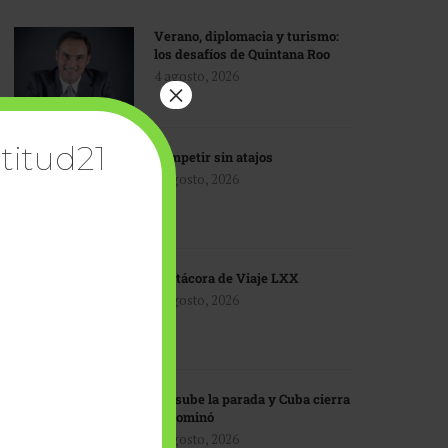
Verano, diplomacia y turismo:
los desafíos de Quintana Roo
4 agosto, 2026
×
titud21
Competir sin atajos
4 agosto, 2026
Bitácora de Viaje LXX
3 agosto, 2026
EU sube la parada y Cuba cierra
el dominó
3 agosto, 2026