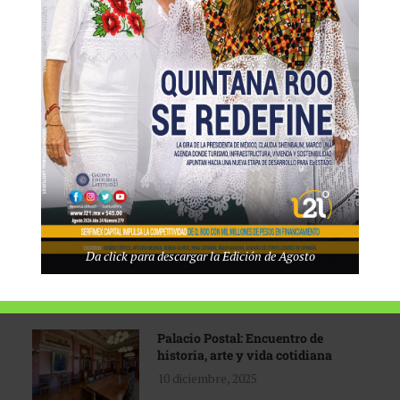
Tecnológico de Monterrey
3 agosto, 2026
Promoción turística con visión
1 abril, 2026
Industria global en
Da click para descargar la Edición de Agosto
reconfiguración
31 marzo, 2026
Palacio Postal: Encuentro de
historia, arte y vida cotidiana
10 diciembre, 2025