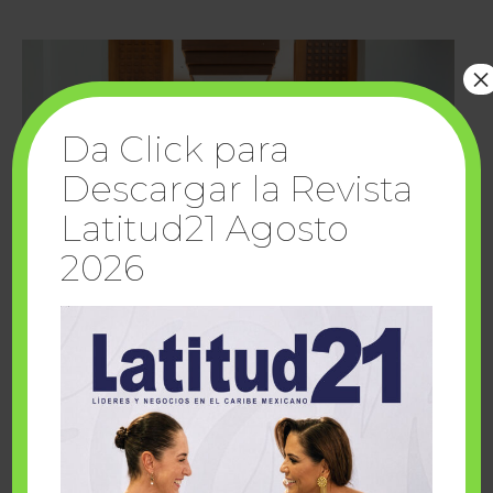
×
Da Click para
Descargar la Revista
Latitud21 Agosto
2026
Cuando la solidaridad inspira; cumplen
sueños Fairmont Mayakoba y Make-A-Wish
México
1 julio, 2026