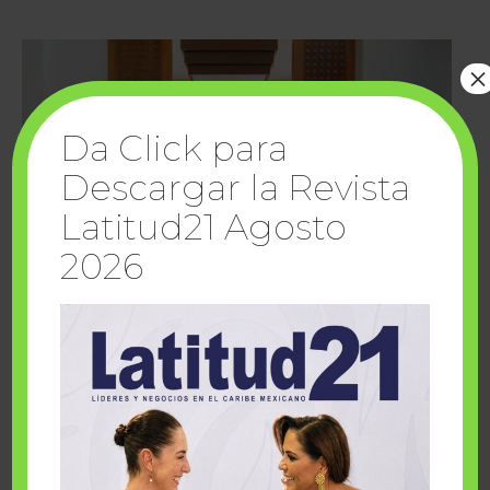
×
Da Click para
Descargar la Revista
Latitud21 Agosto
2026
Cuando la solidaridad inspira; cumplen
sueños Fairmont Mayakoba y Make-A-Wish
México
1 julio, 2026