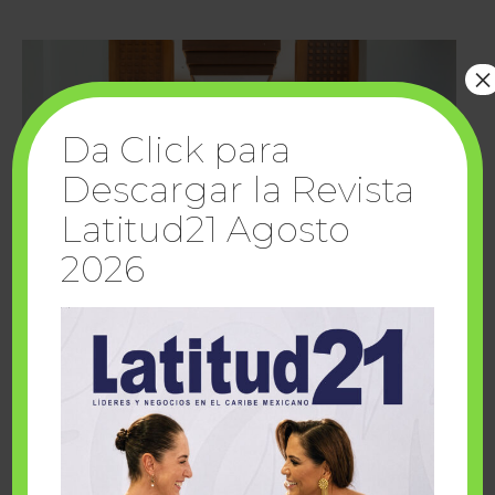
×
Da Click para
Descargar la Revista
Latitud21 Agosto
2026
Cuando la solidaridad inspira; cumplen
sueños Fairmont Mayakoba y Make-A-Wish
México
1 julio, 2026