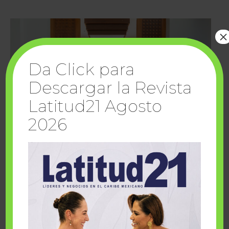
×
Da Click para
Descargar la Revista
Latitud21 Agosto
2026
Cuando la solidaridad inspira; cumplen
sueños Fairmont Mayakoba y Make-A-Wish
México
1 julio, 2026