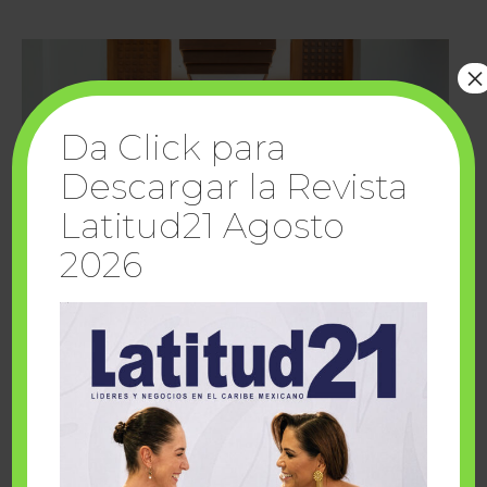
×
Da Click para
Descargar la Revista
Latitud21 Agosto
2026
Cuando la solidaridad inspira; cumplen
sueños Fairmont Mayakoba y Make-A-Wish
México
1 julio, 2026