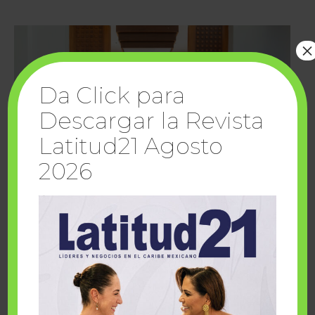
×
Da Click para
Descargar la Revista
Latitud21 Agosto
2026
Cuando la solidaridad inspira; cumplen
sueños Fairmont Mayakoba y Make-A-Wish
México
1 julio, 2026